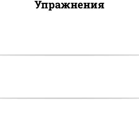
Упражнения