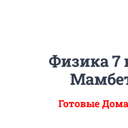
Физика 7 к
Мамбе
Готовые Дом