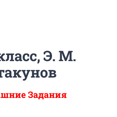
ласс, Э. М.
такунов
ашние Задания