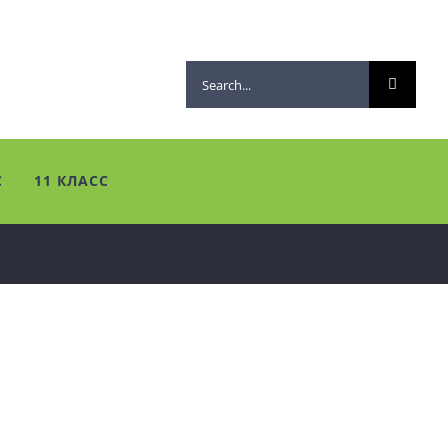
Search
for:
С
11 КЛАСС