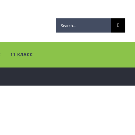
Search
for:
С
11 КЛАСС