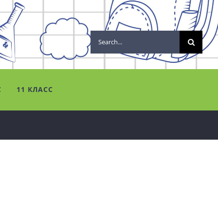
Search
for:
С
11 КЛАСС