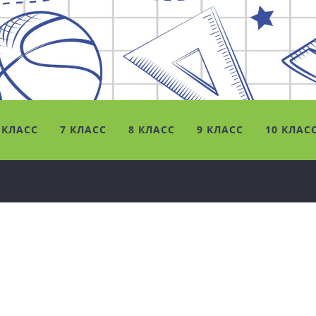
 КЛАСС
7 КЛАСС
8 КЛАСС
9 КЛАСС
10 КЛАС