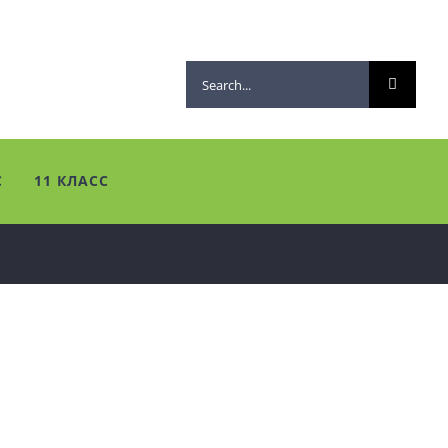
Search
for:
С
11 КЛАСС