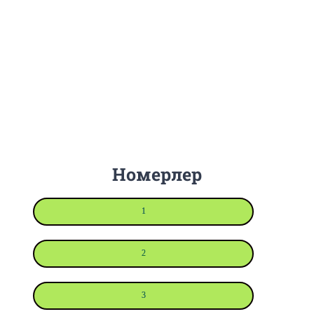
Номерлер
1
2
3