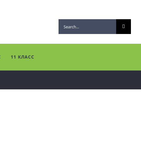
Search
for:
С
11 КЛАСС