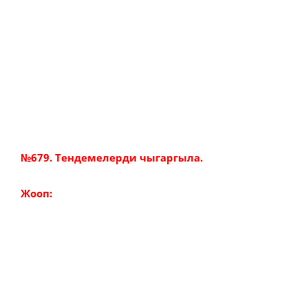
№679. Тендемелерди чыгаргыла.
Жооп: