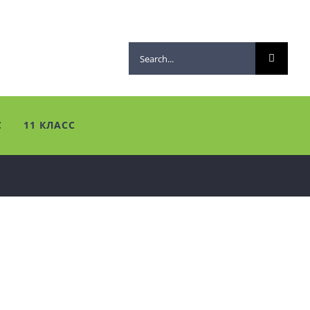
Search
for:
С
11 КЛАСС