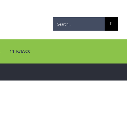
Search
for:
С
11 КЛАСС