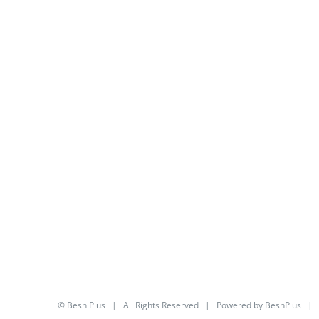
©
Besh Plus
| All Rights Reserved | Powered by
BeshPlus