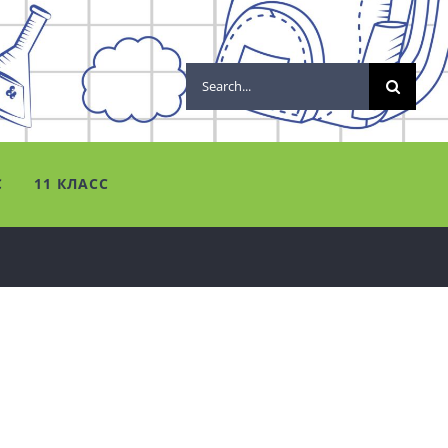
Search
for:
С
11 КЛАСС