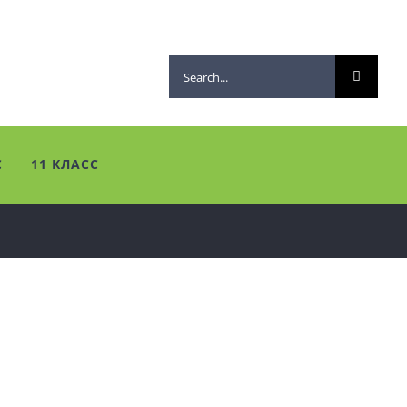
Search
for:
С
11 КЛАСС