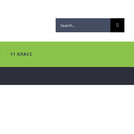
Search
for:
С
11 КЛАСС