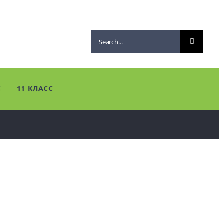
Search
for:
С
11 КЛАСС