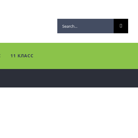
Search
for:
С
11 КЛАСС