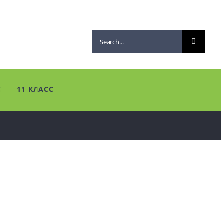
Search
for:
С
11 КЛАСС