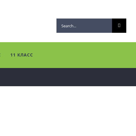
Search
for:
С
11 КЛАСС