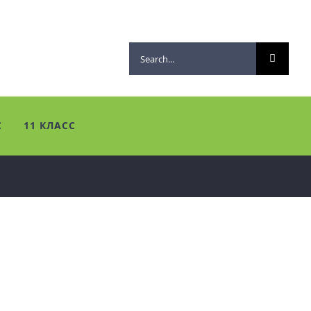
Search
for:
С
11 КЛАСС