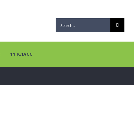
Search
for:
С
11 КЛАСС