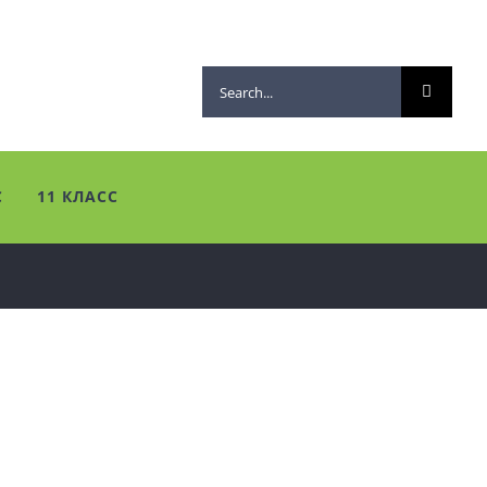
Search
for:
С
11 КЛАСС