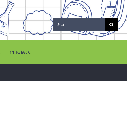
Search
for:
С
11 КЛАСС