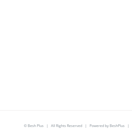
©
Besh Plus
| All Rights Reserved | Powered by
BeshPlus