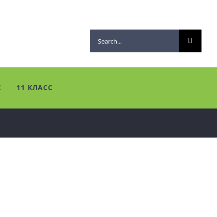
Search
for:
С
11 КЛАСС