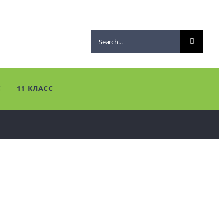
Search
for:
С
11 КЛАСС