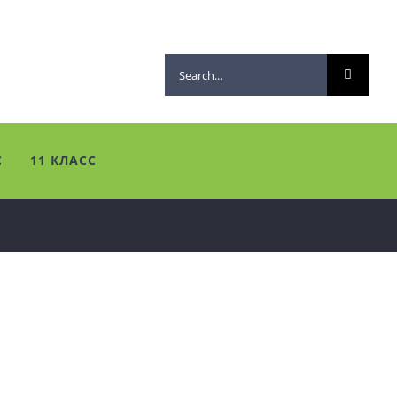
Search
for:
С
11 КЛАСС