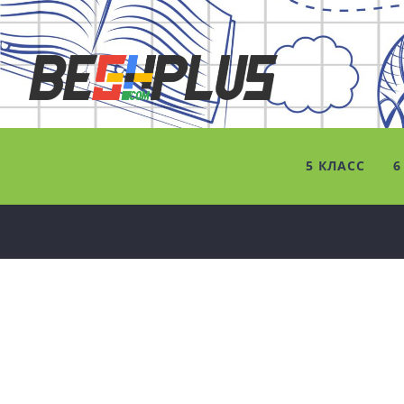
Skip
to
content
5 КЛАСС
6