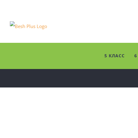
Skip
to
content
5 КЛАСС
6