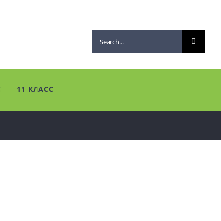
Search
for:
С
11 КЛАСС