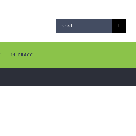
Search
for:
С
11 КЛАСС