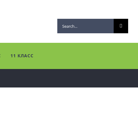
Search
for:
С
11 КЛАСС