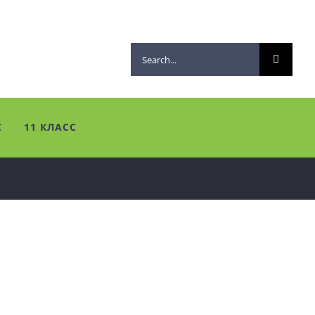
Search
for:
С
11 КЛАСС